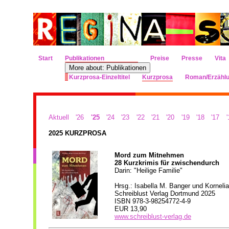
Start
Publikationen
Preise
Presse
Vita
More about: Publikationen
Kurzprosa-Einzeltitel
Kurzprosa
Roman/Erzähl
Aktuell
'26
'25
'24
'23
'22
'21
'20
'19
'18
'17
'
2025 KURZPROSA
Mord zum Mitnehmen
28 Kurzkrimis für zwischendurch
Darin: "Heilige Familie"
Hrsg.: Isabella M. Banger und Korneli
Schreiblust Verlag Dortmund 2025
ISBN 978-3-98254772-4-9
EUR 13,90
www.schreiblust-verlag.de