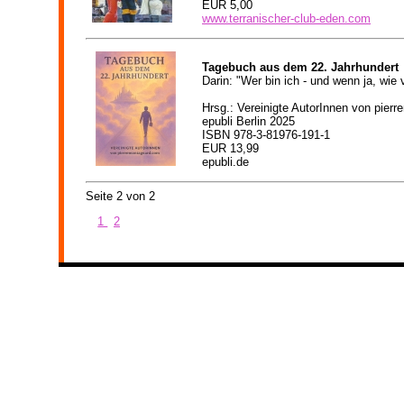
EUR 5,00
www.terranischer-club-eden.com
Tagebuch aus dem 22. Jahrhundert
Darin: "Wer bin ich - und wenn ja, wie 
Hrsg.: Vereinigte AutorInnen von pier
epubli Berlin 2025
ISBN
978-3-81976-191-1
EUR
13,9
9
epubli.de
Seite 2 von 2
1
2