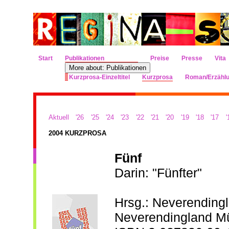
Start
Publikationen
Preise
Presse
Vita
More about: Publikationen
Kurzprosa-Einzeltitel
Kurzprosa
Roman/Erzähl
Aktuell
'26
'25
'24
'23
'22
'21
'20
'19
'18
'17
'
2004 KURZPROSA
Fünf
Darin: "Fünfter"
Hrsg.: Neverendin
Neverendingland M