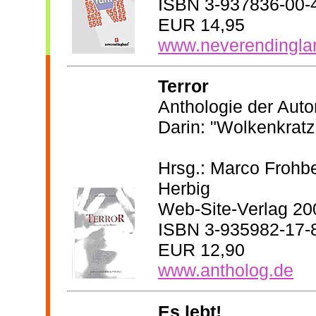
ISBN 3-937836-00-
EUR 14,95
www.neverendingla
Terror
Anthologie der Auto
Darin: "Wolkenkratz
Hrsg.: Marco Frohb
Herbig
Web-Site-Verlag 20
ISBN 3-935982-17-
EUR 12,90
www.antholog.de
Es lebt!