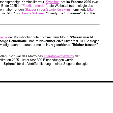
tschsprachige Kriminalliteratur,
Syndikat
, hat im
Februar 2026
zwei
h Ende 2025 in
"Festlich morden"
, die Weihnachtsanthologie des
n habe, für den
Glauser in der Sparte Kurzkrimi
nominiert,
Elke
Ein Jahr."
und
Fenna Williams'
"Frosty the Snowman"
. And the
werbs
der Volkshochschule Köln mit dem Motto
"Wissen macht
endige Demokratie"
hat im
November 2025
unter fast 100 Beiträgen
swürdig erachtet, darunter meine
Kurzgeschichte "Bücher fressen"
.
ndepunkt"
war das Motto des
Literaturwettbewerbs
der
kation 2025 - unter fast 500 Einsendungen wurde
ui, Spinne"
für die Veröffentlichung in einer Siegeranthologie