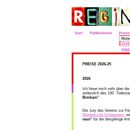
Start
Publikationen
Preise
More
2026
2008
PREISE 2026-25
2026
Ich freue mich sehr über di
anlässlich des 100. Todes
Bimbam"
.
Die Jury des Vereins zur För
Mörderische Schwestern
, w
raus“
für die diesjährige An