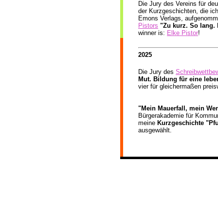
Die Jury des Vereins für deu
der Kurzgeschichten, die ic
Emons Verlags, aufgenomme
Pistors
"Zu kurz. So lang. 
winner is:
Elke Pistor
!
2025
Die Jury des
Schreibwettbe
Mut. Bildung für eine leb
vier für gleichermaßen prei
"Mein Mauerfall, mein We
Bürgerakademie für Kommuni
meine
Kurzgeschichte "Pf
ausgewählt.