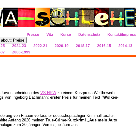
Presse
Vita
Kurse
Datenschutz
Kontakt/Impres
 about: Preise
-25
2024-23
2022-21
2020-19
2018-17
2016-15
2014-13
-07
2006-1999
e Juryentscheidung des
VS NRW
zu einem Kurzprosa-Wettbewerb
tags von Ingeborg Bachmann:
erster Preis
für meinen Text
"Wolken-
derung von Frauen verfasster deutschsprachiger Kriminalliteratur,
ählte Anfang 2026 meinen
True-Crime-Kurzkrimi
„Aus mein Auto
thologie zum 30-jährigen Vereinsjubiläum aus.