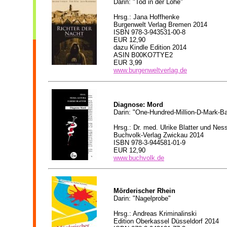
Darin: "Tod in der Lohe"
Hrsg.:
Jana Hoffhenke
Burgenwelt Verlag Bremen 2014
ISBN 978-3-943531-00-8
EUR 12,90
dazu Kindle Edition 2014
ASIN B00KO7TYE2
EUR 3,99
www.burgenweltverlag.de
Diagnose: Mord
Darin: "One-Hundred-Million-D-Mark-B
Hrsg.: Dr. med. Ulrike Blatter und Nes
Buchvolk-Verlag Zwickau 2014
ISBN 978-3-944581-01-9
EUR 12,90
www.buchvolk.de
Mörderischer Rhein
Darin: "Nagelprobe"
Hrsg.: Andreas Kriminalinski
Edition Oberkassel Düsseldorf 2014