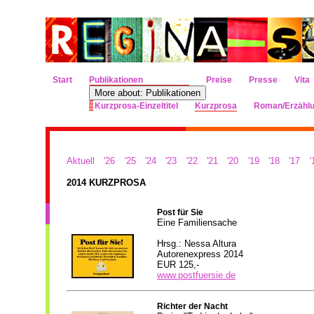
Start
Publikationen
Preise
Presse
Vita
More about: Publikationen
Kurzprosa-Einzeltitel
Kurzprosa
Roman/Erzähl
Aktuell
'26
'25
'24
'23
'22
'21
'20
'19
'18
'17
'
2014 KURZPROSA
Post für Sie
Eine Familiensache
Hrsg.:
Nessa Altura
Autorenexpress 2014
EUR 125,-
www.postfuersie.de
Richter der Nacht