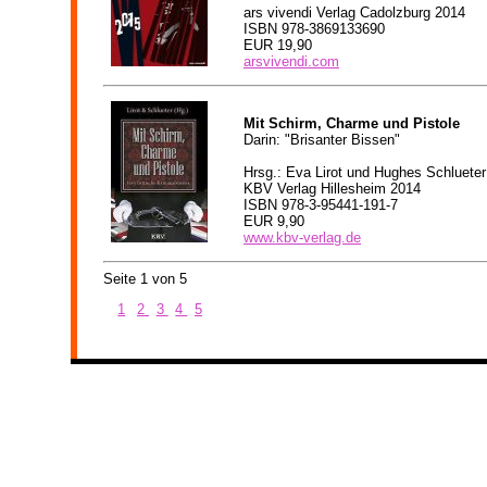
ars vivendi Verlag Cadolzburg 2014
ISBN 978-3869133690
EUR 19,90
arsvivendi.com
Mit Schirm, Charme und Pistole
Darin: "Brisanter Bissen"
Hrsg.: Eva Lirot und Hughes Schlueter
KBV Verlag Hillesheim 2014
ISBN 978-3-95441-191-7
EUR 9,90
www.kbv-verlag.de
Seite 1 von 5
1
2
3
4
5