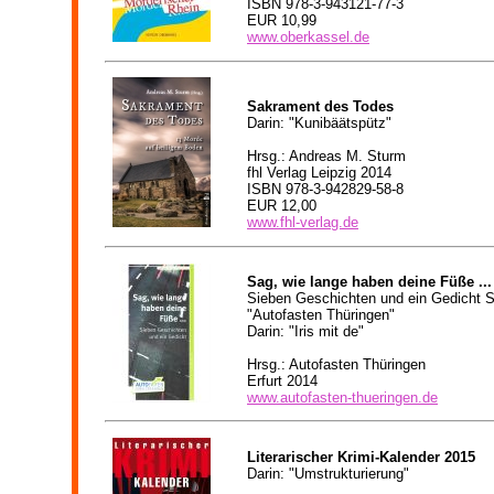
ISBN 978-3-943121-77-3
EUR 10,99
www.oberkassel.de
Sakrament des Todes
Darin: "Kunibäätspütz"
Hrsg.: Andreas M. Sturm
fhl Verlag Leipzig 2014
ISBN 978-3-942829-58-8
EUR 12,00
www.fhl-verlag.de
Sag, wie lange haben deine Füße ...
Sieben Geschichten und ein Gedicht S
"Autofasten Thüringen"
Darin: "
Iris mit de
"
Hrsg.: Autofasten Thüringen
Erfurt 2014
www.autofasten-thueringen.de
Literarischer Krimi-Kalender 2015
Darin: "Umstrukturierung"