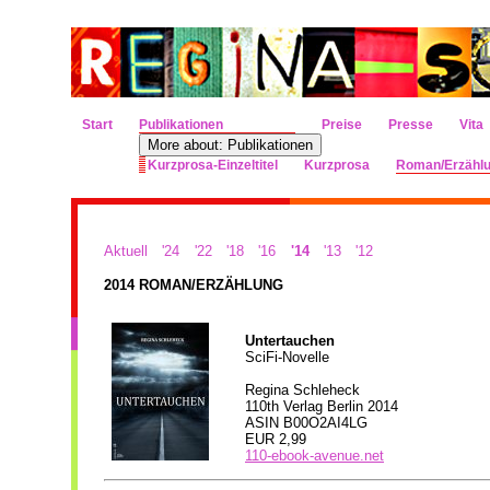
Start
Publikationen
Preise
Presse
Vita
More about: Publikationen
Kurzprosa-Einzeltitel
Kurzprosa
Roman/Erzähl
Aktuell
'24
'22
'18
'16
'14
'13
'12
2014 ROMAN/ERZÄHLUNG
Untertauchen
SciFi-Novelle
Regina Schleheck
110th Verlag Berlin 2014
ASIN B00O2AI4LG
EUR 2,99
110-ebook-avenue.net